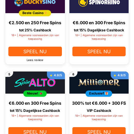
Beste Casino
€2.500 en 250 Free Spins
€6.000 en 300 Free Spins
tot 25% Cashback
tot 15% Dagelijkse Cashback
18+ | Algemene voorwaarden zijn van
18+ | Algemene voorwaarden zijn van
toepassing
toepassing
SPEEL NU
SPEEL NU
Lees review
5
6
4.9/5
4.9/5
Nieuw!
Exclusief
€6.000 en 300 Free Spins
300% tot €6.000 + 300 FS
tot 15% Dagelijkse Cashback
VIP Cashback
18+ | Algemene voorwaarden zijn van
18+ | Algemene voorwaarden zijn van
toepassing
toepassing
SPEEL NU
SPEEL NU