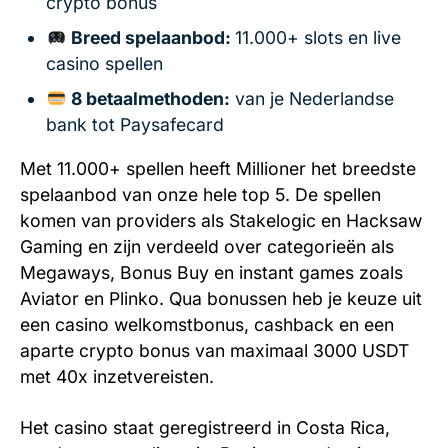
crypto bonus
Breed spelaanbod:
11.000+ slots en live
casino spellen
8 betaalmethoden:
van je Nederlandse
bank tot Paysafecard
Met 11.000+ spellen heeft Millioner het breedste
spelaanbod van onze hele top 5. De spellen
komen van providers als Stakelogic en Hacksaw
Gaming en zijn verdeeld over categorieën als
Megaways, Bonus Buy en instant games zoals
Aviator en Plinko. Qua bonussen heb je keuze uit
een casino welkomstbonus, cashback en een
aparte crypto bonus van maximaal 3000 USDT
met 40x inzetvereisten.
Het casino staat geregistreerd in Costa Rica,