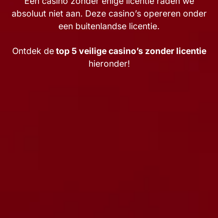
Een casino zonder enige licentie raden we
absoluut niet aan.
Deze casino’s opereren onder
een buitenlandse licentie.
Ontdek de
top 5 veilige casino’s zonder licentie
hieronder!