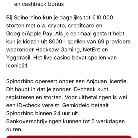
en cashback bonus
Bij Spinorhino kun je dagelijks tot €10.000
storten met o.a. crypto, creditcard en
Google/Apple Pay. Als je eenmaal gestort hebt
kun je kiezen uit 8000+ spellen van 69 providers
waaronder Hacksaw Gaming, NetEnt en
Yggdrasil. Het live casino bevat spellen van
Iconic21.
Spinorhino opereert onder een Anjouan licentie.
Dit houdt in dat je zonder ID-check kunt
registreren en storten. Voor uitbetalingen is wel
een ID-check vereist. Gemiddeld betaalt
Spinorhino binnen 24 uur uit.
Bankoverschrijvingen kunnen tot 5 werkdagen
duren.