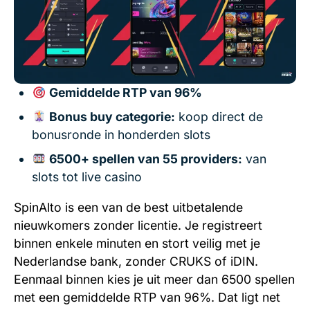
Gemiddelde RTP van 96%
Bonus buy categorie:
koop direct de
bonusronde in honderden slots
6500+ spellen van 55 providers:
van
slots tot live casino
SpinAlto is een van de best uitbetalende
nieuwkomers zonder licentie. Je registreert
binnen enkele minuten en stort veilig met je
Nederlandse bank, zonder CRUKS of iDIN.
Eenmaal binnen kies je uit meer dan 6500 spellen
met een gemiddelde RTP van 96%. Dat ligt net