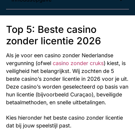
Top 5: Beste casino
zonder licentie 2026
Als je voor een casino zonder Nederlandse
vergunning (ofwel
casino zonder cruks
) kiest, is
veiligheid het belangrijkst. Wij zochten de 5
beste casino’s zonder licentie in 2026 voor je uit.
Deze casino’s worden geselecteerd op basis van
hun licentie (bijvoorbeeld Curaçao), beveiligde
betaalmethoden, en snelle uitbetalingen.
Kies hieronder het beste casino zonder licentie
dat bij jouw speelstijl past.