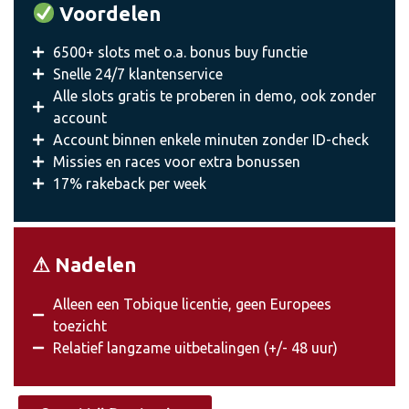
Voordelen
6500+ slots met o.a. bonus buy functie
Snelle 24/7 klantenservice
Alle slots gratis te proberen in demo, ook zonder
account
Account binnen enkele minuten zonder ID-check
Missies en races voor extra bonussen
17% rakeback per week
⚠ Nadelen
Alleen een Tobique licentie, geen Europees
toezicht
Relatief langzame uitbetalingen (+/- 48 uur)