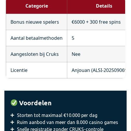
Categorie
Details
Bonus nieuwe spelers
€6000 + 300 free spins
Aantal betaalmethoden
5
Aangesloten bij Cruks
Nee
Licentie
Anjouan (ALSI-202509069-F
Voordelen
Storten tot maximaal €10.000 per dag
Ruim aanbod van meer dan 8.000 casino games
Snelle registratie zonder CRUKS-controle