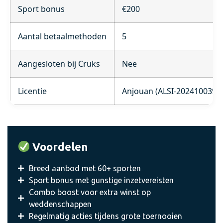
Sport bonus
€200
Aantal betaalmethoden
5
Aangesloten bij Cruks
Nee
Licentie
Anjouan (ALSI-202410039-F
Voordelen
Breed aanbod met 60+ sporten
Sport bonus met gunstige inzetvereisten
Combo boost voor extra winst op
weddenschappen
Regelmatig acties tijdens grote toernooien