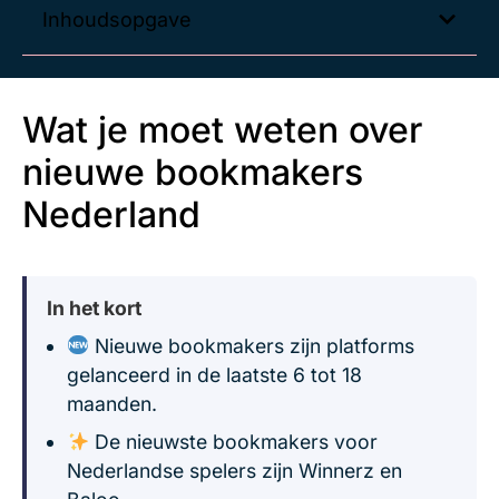
Inhoudsopgave
Wat je moet weten over
nieuwe bookmakers
Nederland
In het kort
Nieuwe bookmakers zijn platforms
gelanceerd in de laatste 6 tot 18
maanden.
De nieuwste bookmakers voor
Nederlandse spelers zijn Winnerz en