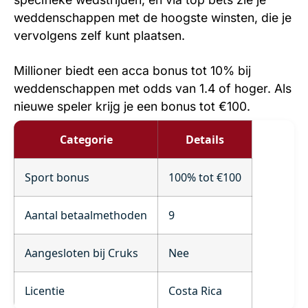
weddenschappen met de hoogste winsten, die je
vervolgens zelf kunt plaatsen.
Millioner biedt een acca bonus tot 10% bij
weddenschappen met odds van 1.4 of hoger. Als
nieuwe speler krijg je een bonus tot €100.
Categorie
Details
Sport bonus
100% tot €100
Aantal betaalmethoden
9
Aangesloten bij Cruks
Nee
Licentie
Costa Rica