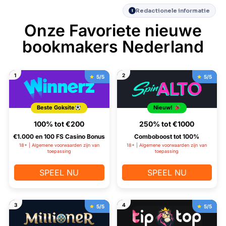
Redactionele informatie
i
Onze Favoriete nieuwe
bookmakers Nederland
1
2
5/5
5/5
Beste Goksite
Nieuw!
100% tot €200
250% tot €1000
€1.000 en 100 FS Casino Bonus
Comboboost tot 100%
18+ | Algemene voorwaarden zijn van
18+ | Algemene voorwaarden zijn van
toepassing
toepassing
SPEEL NU
SPEEL NU
3
4
5/5
5/5