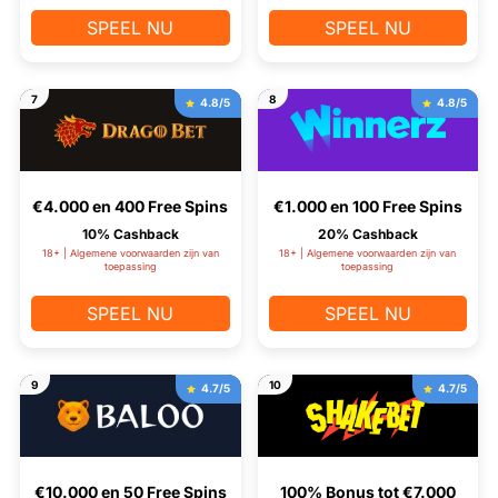
SPEEL NU
SPEEL NU
7
8
4.8/5
4.8/5
€4.000 en 400 Free Spins
€1.000 en 100 Free Spins
10% Cashback
20% Cashback
18+ | Algemene voorwaarden zijn van
18+ | Algemene voorwaarden zijn van
toepassing
toepassing
SPEEL NU
SPEEL NU
9
10
4.7/5
4.7/5
€10.000 en 50 Free Spins
100% Bonus tot €7.000