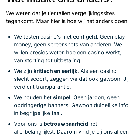
We weten dat je tientallen vergelijkingssites
tegenkomt. Maar hier is hoe wij het anders doen:
We testen casino’s met
echt geld
. Geen play
money, geen screenshots van anderen. We
willen precies weten hoe een casino werkt,
van storting tot uitbetaling.
We zijn
kritisch en eerlijk
. Als een casino
slecht scoort, zeggen we dat ook gewoon. Jij
verdient transparantie.
We houden het
simpel
. Geen jargon, geen
opdringerige banners. Gewoon duidelijke info
in begrijpelijke taal.
Voor ons is
betrouwbaarheid
het
allerbelangrijkst. Daarom vind je bij ons alleen