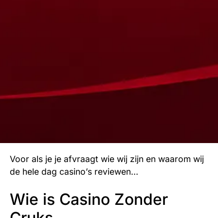
Voor als je je afvraagt wie wij zijn en waarom wij
de hele dag casino’s reviewen…
Wie is Casino Zonder
Cruks