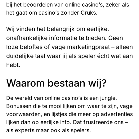
bij het beoordelen van online casino’s, zeker als
het gaat om casino’s zonder Cruks.
ij vinden het belangrijk om eerlijke,
W
onafhankelijke informatie te bieden. Geen
loze beloftes of vage marketingpraat – alleen
duidelijke taal waar jij als speler écht wat aan
hebt.
Waarom bestaan wij?
De wereld van online casino’s is een jungle.
Bonussen die te mooi lijken om waar te zijn, vage
voorwaarden, en lijstjes die meer op advertenties
lijken dan op eerlijke info. Dat frustreerde ons –
als experts maar ook als spelers.