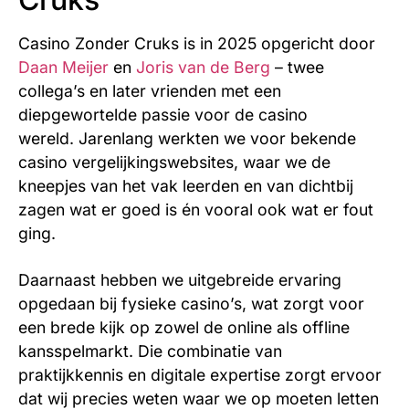
Casino Zonder Cruks is in 2025 opgericht door
Daan Meijer
en
Joris van de Berg
– twee
collega’s en later vrienden met een
diepgewortelde passie voor de casino
wereld. Jarenlang werkten we voor bekende
casino vergelijkingswebsites, waar we de
kneepjes van het vak leerden en van dichtbij
zagen wat er goed is én vooral ook wat er fout
ging.
Daarnaast hebben we uitgebreide ervaring
opgedaan bij fysieke casino’s, wat zorgt voor
een brede kijk op zowel de online als offline
kansspelmarkt. Die combinatie van
praktijkkennis en digitale expertise zorgt ervoor
dat wij precies weten waar we op moeten letten