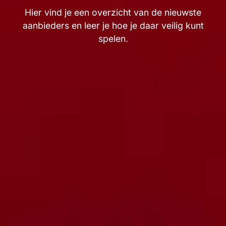
Hier vind je een overzicht van de nieuwste
aanbieders en leer je hoe je daar veilig kunt
spelen.