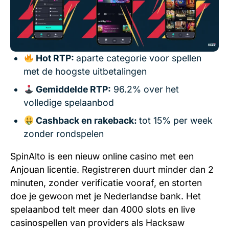
Hot RTP:
aparte categorie voor spellen
met de hoogste uitbetalingen
Gemiddelde RTP:
96.2% over het
volledige spelaanbod
Cashback en rakeback:
tot 15% per week
zonder rondspelen
SpinAlto is een nieuw online casino met een
Anjouan licentie. Registreren duurt minder dan 2
minuten, zonder verificatie vooraf, en storten
doe je gewoon met je Nederlandse bank. Het
spelaanbod telt meer dan 4000 slots en live
casinospellen van providers als Hacksaw