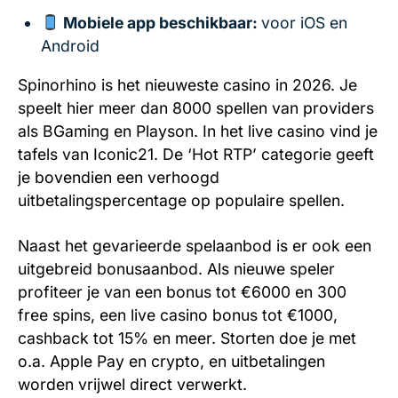
Mobiele app beschikbaar:
voor iOS en
Android
Spinorhino is het nieuweste casino in 2026. Je
speelt hier meer dan 8000 spellen van providers
als BGaming en Playson. In het live casino vind je
tafels van Iconic21. De ‘Hot RTP’ categorie geeft
je bovendien een verhoogd
uitbetalingspercentage op populaire spellen.
Naast het gevarieerde spelaanbod is er ook een
uitgebreid bonusaanbod. Als nieuwe speler
profiteer je van een bonus tot €6000 en 300
free spins, een live casino bonus tot €1000,
cashback tot 15% en meer. Storten doe je met
o.a. Apple Pay en crypto, en uitbetalingen
worden vrijwel direct verwerkt.