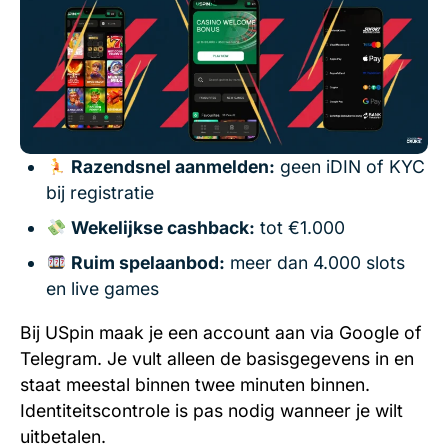
Razendsnel aanmelden:
geen iDIN of KYC
bij registratie
Wekelijkse cashback:
tot €1.000
Ruim spelaanbod:
meer dan 4.000 slots
en live games
Bij USpin maak je een account aan via Google of
Telegram. Je vult alleen de basisgegevens in en
staat meestal binnen twee minuten binnen.
Identiteitscontrole is pas nodig wanneer je wilt
uitbetalen.