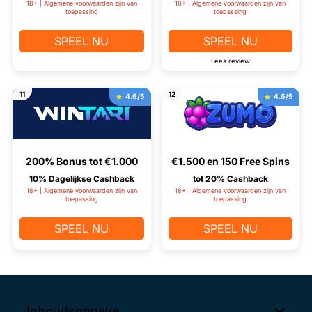
18+ | Algemene voorwaarden zijn van
18+ | Algemene voorwaarden zijn van
toepassing
toepassing
SPEEL NU
SPEEL NU
Lees review
11
12
4.6/5
4.6/5
200% Bonus tot €1.000
€1.500 en 150 Free Spins
10% Dagelijkse Cashback
tot 20% Cashback
18+ | Algemene voorwaarden zijn van
18+ | Algemene voorwaarden zijn van
toepassing
toepassing
SPEEL NU
SPEEL NU
Inhoudsopgave