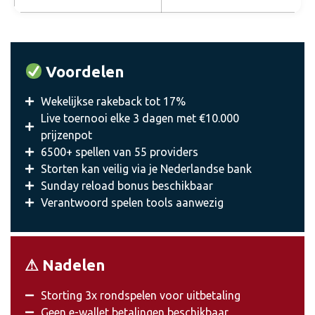
Voordelen
Wekelijkse rakeback tot 17%
Live toernooi elke 3 dagen met €10.000
prijzenpot
6500+ spellen van 55 providers
Storten kan veilig via je Nederlandse bank
Sunday reload bonus beschikbaar
Verantwoord spelen tools aanwezig
⚠ Nadelen
Storting 3x rondspelen voor uitbetaling
Geen e-wallet betalingen beschikbaar