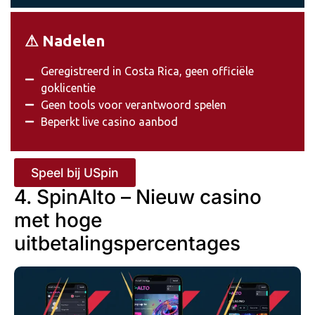
⚠ Nadelen
Geregistreerd in Costa Rica, geen officiële
goklicentie
Geen tools voor verantwoord spelen
Beperkt live casino aanbod
Speel bij USpin
4. SpinAlto – Nieuw casino
met hoge
uitbetalingspercentages