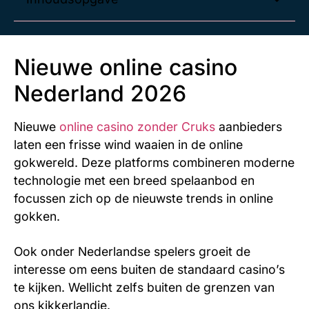
Nieuwe online casino
Nederland 2026
Nieuwe
online casino zonder Cruks
aanbieders
laten een frisse wind waaien in de online
gokwereld. Deze platforms combineren moderne
technologie met een breed spelaanbod en
focussen zich op de nieuwste trends in online
gokken.
Ook onder Nederlandse spelers groeit de
interesse om eens buiten de standaard casino’s
te kijken. Wellicht zelfs buiten de grenzen van
ons kikkerlandje.