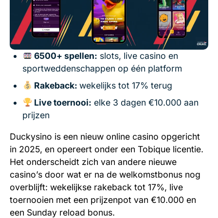
6500+ spellen:
slots, live casino en
sportweddenschappen op één platform
Rakeback:
wekelijks tot 17% terug
Live toernooi:
elke 3 dagen €10.000 aan
prijzen
Duckysino is een nieuw online casino opgericht
in 2025, en opereert onder een Tobique licentie.
Het onderscheidt zich van andere nieuwe
casino’s door wat er na de welkomstbonus nog
overblijft: wekelijkse rakeback tot 17%, live
toernooien met een prijzenpot van €10.000 en
een Sunday reload bonus.