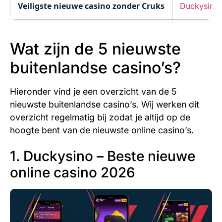
Veiligste nieuwe casino zonder Cruks
Duckysino
Wat zijn de 5 nieuwste
buitenlandse casino’s?
Hieronder vind je een overzicht van de 5
nieuwste buitenlandse casino’s. Wij werken dit
overzicht regelmatig bij zodat je altijd op de
hoogte bent van de nieuwste online casino’s.
1. Duckysino – Beste nieuwe
online casino 2026