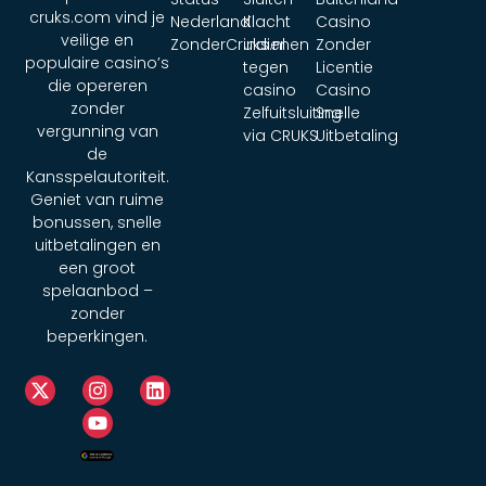
cruks.com vind je
Nederland
Klacht
Casino
veilige en
ZonderCruks.nl
indienen
Zonder
populaire casino’s
tegen
Licentie
die opereren
casino
Casino
zonder
Zelfuitsluiting
Snelle
vergunning van
via CRUKS
Uitbetaling
de
Kansspelautoriteit.
Geniet van ruime
bonussen, snelle
uitbetalingen en
een groot
spelaanbod –
zonder
beperkingen.