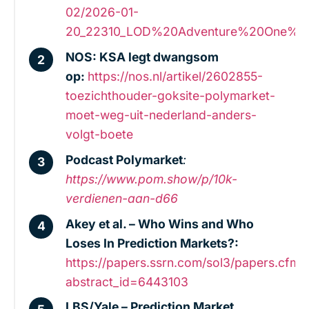
02/2026-01-
20_22310_LOD%20Adventure%20One%20SQ
NOS: KSA legt dwangsom
op:
https://nos.nl/artikel/2602855-
toezichthouder-goksite-polymarket-
moet-weg-uit-nederland-anders-
volgt-boete
Podcast Polymarket
:
https://www.pom.show/p/10k-
verdienen-aan-d66
Akey et al. – Who Wins and Who
Loses In Prediction Markets?:
https://papers.ssrn.com/sol3/papers.cfm?
abstract_id=6443103
LBS/Yale – Prediction Market