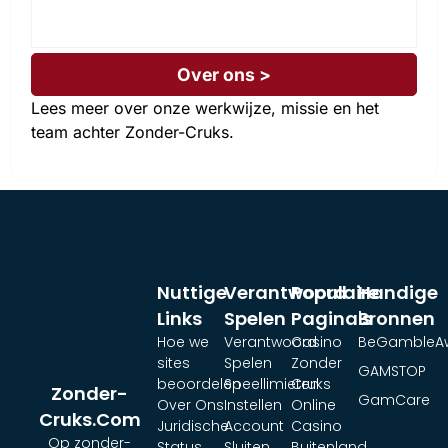
Over ons >
Lees meer over onze werkwijze, missie en het
team achter Zonder-Cruks.
Nuttige
Verantwoord
Populaire
Handige
Links
Spelen
Pagina's
Bronnen
Hoe we
Verantwoord
Casino
BeGambleA
sites
Spelen
Zonder
GAMSTOP
beoordelen
Speellimieten
Cruks
Zonder-
GamCare
Over Ons
Instellen
Online
Cruks.com
Juridische
Account
Casino
Op zonder-
Status
Sluiten
Buitenland